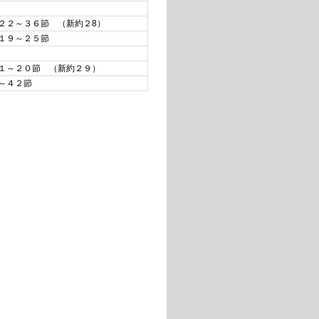
２２～３６節 （新約２8）
１９～２５節
１～２０節 （新約２９）
～４２節