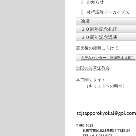
お知らせ
礼拝説教アーカイブス
論壇
３０周年記念礼拝
３０周年記念講演
震災後の復興に向けて
のぞみセンター（宮城県山元町）
全国の改革派教会
耳で聞くサイト
（キリストへの時間）
〒065-0023
札幌市東区北23条東18丁目5-24
TEL：011-784-9373