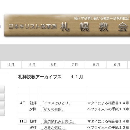
４月
５月
６月
７月
８月
９月
礼拝説教アーカイブス １１
月
4日
朝拝
「イエスはひとり」
マタイによる福音書１４章
夕拝
「祈りの目的」
ヘブライ人への手紙１３
11日
朝拝
「主の憐れみと共に」
マタイによる福音書１４章
夕拝
「恵みが共に」
ヘブライ人への手紙１３章