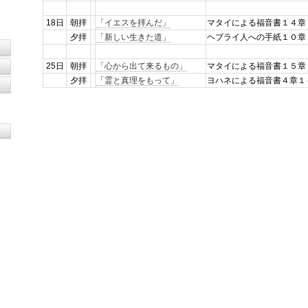
18日
朝拝
「イエスを拝んだ」
マタイによる福音書１４章
夕拝
「新しい生きた道」
ヘブライ人への手紙１０章
25日
朝拝
「心から出て来るもの」
マタイによる福音書１５章
夕拝
「霊と真理をもって」
ヨハネによる福音書４章１