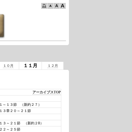
１１月
１０月
１２月
アーカイブスTOP
１～１３節 （新約２７）
章１３章２０～２１節
１３～２１節 （新約２8）
２２～２５節