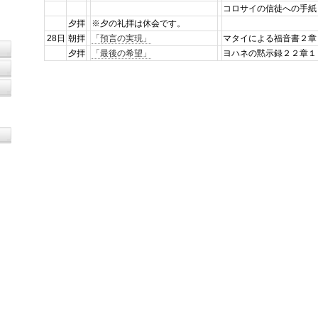
コロサイの信徒への手
夕拝
※夕の礼拝は休会です。
28日
朝拝
「預言の実現」
マタイによる福音書２
夕拝
「最後の希望」
ヨハネの黙示録２２章１