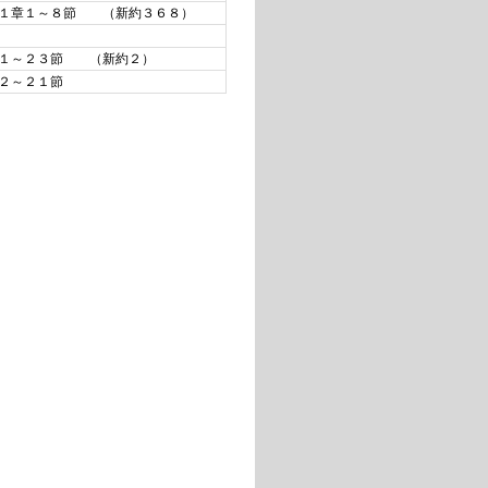
紙１章１～８節 （新約３６８）
章１～２３節 （新約２）
２～２１節