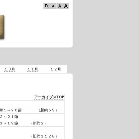
１０月
１１月
１２月
アーカイブスTOP
２８章１～２０節 （新約５９）
２～２１節
章１～１９節 （新約２）
～８節 （旧約１１２８）