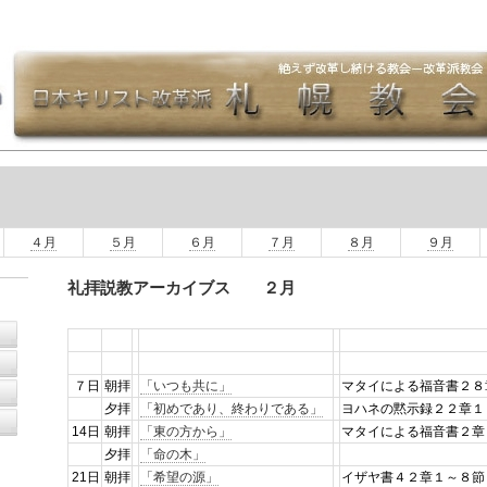
４月
５月
６月
７月
８月
９月
礼拝説教アーカイブス ２月
７日
朝拝
「いつも共に」
マタイによる福音書
夕拝
「初めであり、終わりである」
ヨハネの黙示録２２章１
14日
朝拝
「東の方から」
マタイによる福音書２
夕拝
「命の木」
21日
朝拝
「希望の源」
イザヤ書４２章１