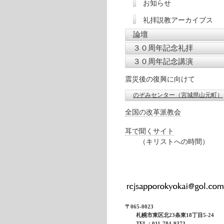
お知らせ
礼拝説教アーカイブス
論壇
３０周年記念礼拝
３０周年記念講演
震災後の復興に向けて
のぞみセンター（宮城県山元町）
全国の改革派教会
耳で聞くサイト
（キリストへの時間）
〒065-0023
札幌市東区北23条東18丁目5-24
TEL：011-784-9373