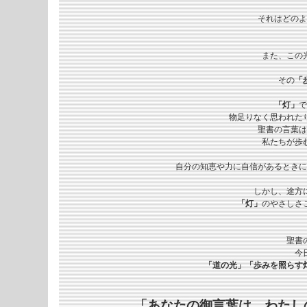
それはどのよ
また、この光
その
「
「灯」
で
物足りなく思われた
聖書の言葉は
私たちが歩
自分の知恵や力に自信があるときに
しかし、途方
「灯」
のやさしさ
聖書の
今
「道の光」「歩みを照らす
「あなたの御言葉は、わたし