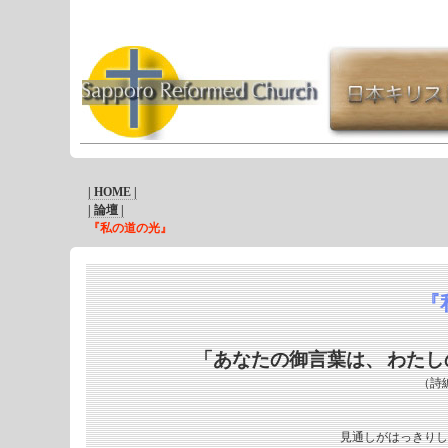
| HOME |
| 論壇 |
『私の道の光』
『
「あなたの御言葉は、
わたし
（詩
見通しがはっきりし