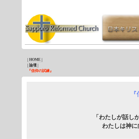
| HOME |
| 論壇 |
『信仰の試練』
『
「わたしが話し
わたしは神に