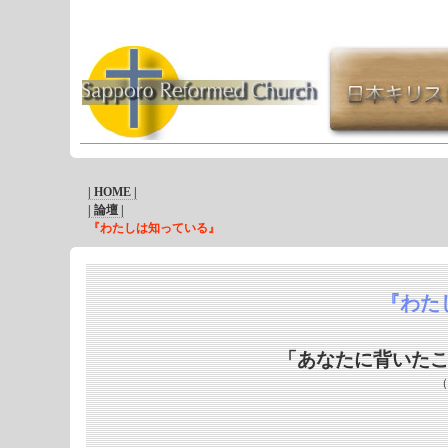
| HOME |
| 論壇 |
『わたしは知っている』
『わた
「あなたに背いた