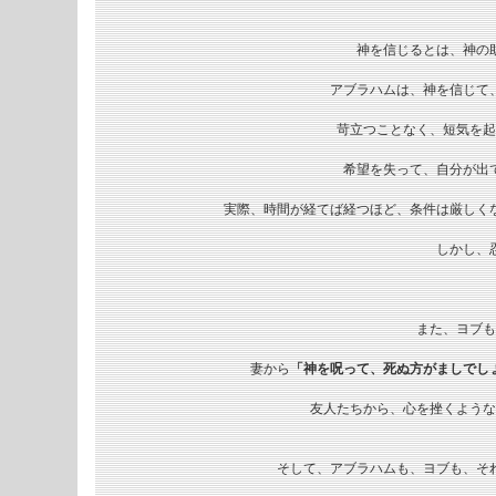
神を信じるとは、神の
アブラハムは、神を信じて
苛立つことなく、短気を起
希望を失って、自分が出
実際、時間が経てば経つほど、条件は厳しく
しかし、
また、ヨブも
妻から
「神を呪って、死ぬ方がましでし
友人たちから、心を挫くような
そして、アブラハムも、ヨブも、そ