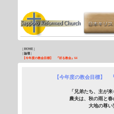
| HOME |
| 論壇 |
【今年度の教会目標】 『祈る教会』64
【今年度の教会目標】 『
「兄弟たち、主が来
農夫は、秋の雨と春
大地の尊い