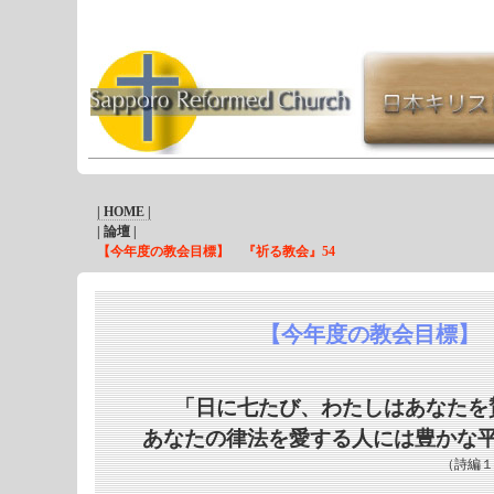
| HOME |
| 論壇 |
【今年度の教会目標】 『祈る教会』54
【今年度の教会目標】 
「日に七たび、わたしはあなたを
あなたの律法を愛する人には豊かな
（詩編１