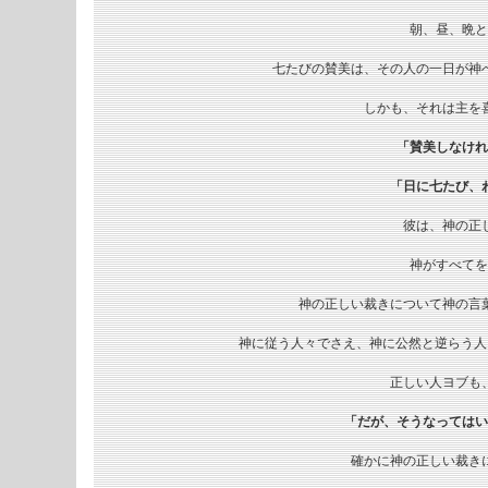
朝、昼、晩と
七たびの賛美は、その人の一日が神
しかも、それは主を
「賛美しなけれ
「日に七たび、
彼は、神の正
神がすべてを
神の正しい裁きについて神の言
神に従う人々でさえ、神に公然と逆らう人
正しい人ヨブも
「だが、そうなってはい
確かに神の正しい裁き