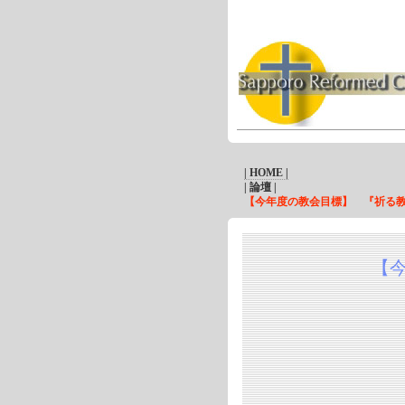
| HOME |
| 論壇 |
【今年度の教会目標】 『祈る教
【