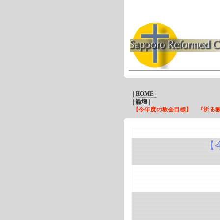
| HOME |
| 論壇 |
【今年度の教会目標】 『祈る教
【