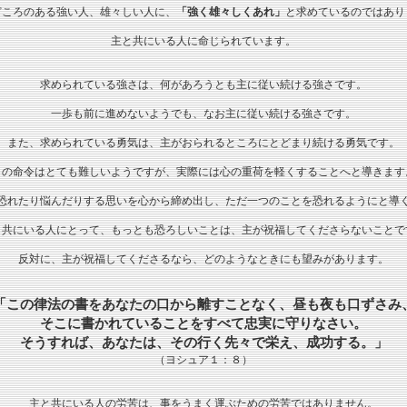
どころのある強い人、雄々しい人に、
「強く雄々しくあれ」
と求めているのではあり
主と共にいる人に命じられています。
求められている強さは、何があろうとも主に従い続ける強さです。
一歩も前に進めないようでも、なお主に従い続ける強さです。
また、求められている勇気は、主がおられるところにとどまり続ける勇気です。
この命令はとても難しいようですが、実際には心の重荷を軽くすることへと導きます
恐れたり悩んだりする思いを心から締め出し、ただ一つのことを恐れるようにと導
と共にいる人にとって、もっとも恐ろしいことは、主が祝福してくださらないことで
反対に、主が祝福してくださるなら、どのようなときにも望みがあります。
「この律法の書をあなたの口から離すことなく、昼も夜も口ずさみ
そこに書かれていることをすべて忠実に守りなさい。
そうすれば、あなたは、その行く先々で栄え、成功する。」
（ヨシュア１：８）
主と共にいる人の労苦は、事をうまく運ぶための労苦ではありません。