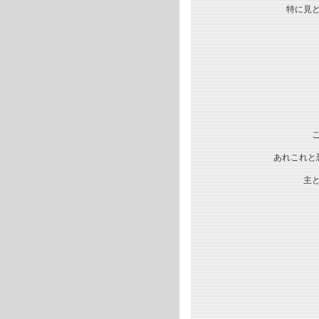
特に見
あれこれと
主