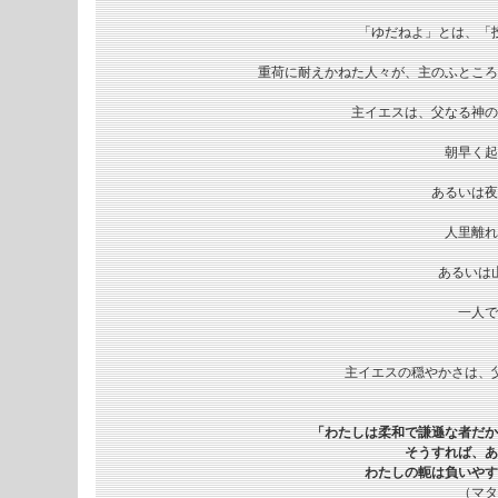
「ゆだねよ」とは、「
重荷に耐えかねた人々が、主のふところ
主イエスは、父なる神の
朝早く起
あるいは夜
人里離れ
あるいは
一人で
主イエスの穏やかさは、
「わたしは柔和で謙遜な者だか
そうすれば、あ
わたしの軛は負いやす
（マタ