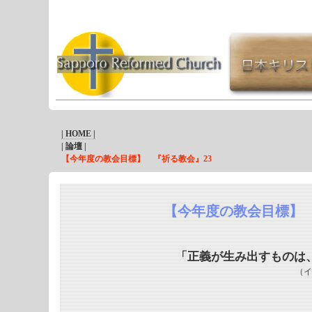
| HOME |
| 論壇 |
【今年度の教会目標】 『祈る教会』23
【今年度の教会目標】 
「正義が生み出すものは
（