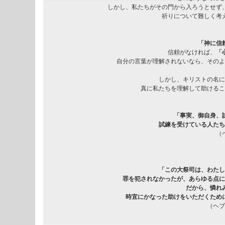
しかし、私たちがその門から入ろうとせず
祈りについて難しく考
「神に信
信頼がなければ、
「
自分の言葉が理解されないなら、そのよ
しかし、キリストの名に
真に私たちを理解して助けるこ
「事実、御自身、
試練を受けている人たち
（
「この大祭司は、わたし
罪を犯されなかったが、あらゆる点に
だから、憐れ
時宜にかなった助けをいただくため
（ヘブ