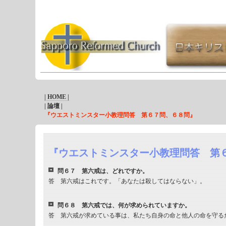
| HOME |
| 論壇 |
『ウエストミンスター小教理問答 第６７問、６８問』
『ウエストミンスター小教理問答 第
問６７ 第六戒は、どれですか。
答 第六戒はこれです。「あなたは殺してはならない」。
問６８ 第六戒では、何が求められていますか。
答 第六戒が求めている事は、私たち自身の命と他人の命を守る