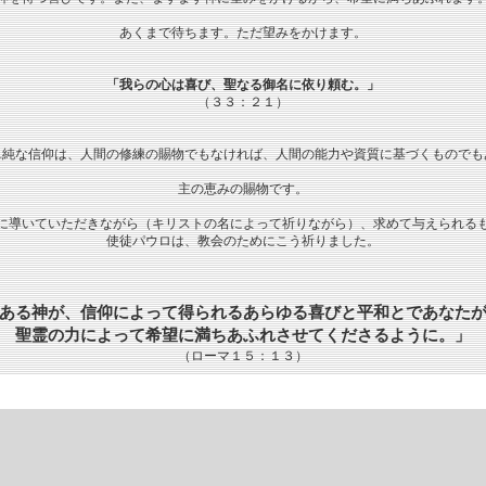
あくまで待ちます。ただ望みをかけます。
「我らの心は喜び、聖なる御名に依り頼む。」
（３３：２１）
単純な信仰は、人間の修練の賜物でもなければ、人間の能力や資質に基づくものでも
主の恵みの賜物です。
に導いていただきながら（キリストの名によって祈りながら）、求めて与えられる
使徒パウロは、教会のためにこう祈りました。
ある神が、信仰によって得られるあらゆる喜びと平和とであなた
聖霊の力によって希望に満ちあふれさせてくださるように。」
（ローマ１５：１３）