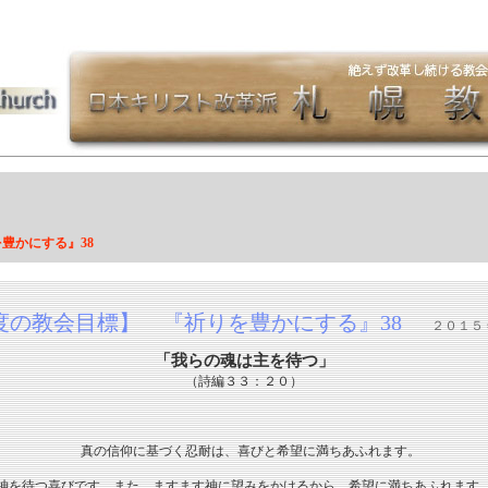
豊かにする』38
度の教会目標】 『祈りを豊かにする』38
２０１５ 
「我らの魂は主を待つ」
（詩編３３：２０）
真の信仰に基づく忍耐は、喜びと希望に満ちあふれます。
神を待つ喜びです。また、ますます神に望みをかけるから、希望に満ちあふれます