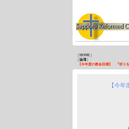
| HOME |
| 論壇 |
【今年度の教会目標】 『祈りを
【今年