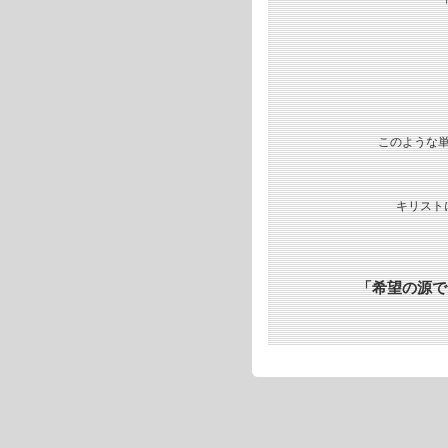
このような
キリスト
「希望の源で