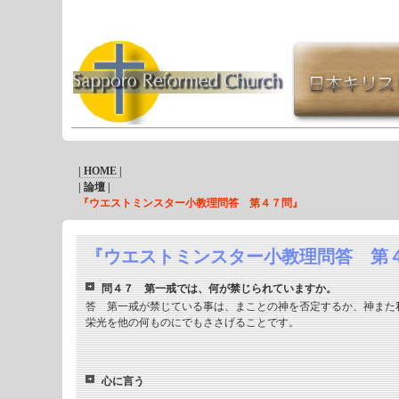
| HOME |
| 論壇 |
『ウエストミンスター小教理問答 第４７問』
『ウエストミンスター小教理問答 第
問４７ 第一戒では、何が禁じられていますか。
答 第一戒が禁じている事は、まことの神を否定するか、神また
栄光を他の何ものにでもささげることです。
心に言う