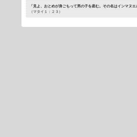
「見よ、おとめが身ごもって男の子を産む。その名はインマヌエ
（マタイ１：２３）