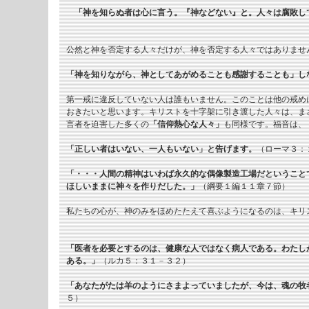
「神を知らぬ者は心に言う。『神などない』と。人々は腐敗し
公然と神を否定する人々だけが、神を否定する人々ではありませ
「神を知りながら、神としてあがめることも感謝することも」し
第一戒に違反していない人は誰もいません。このことは他の戒め
おきたいと思います。キリストを十字架に引き渡した人々は、ま
言者を迫害した多くの
「信仰熱心な人々」
も同様です。福音は、
「正しい者はいない、一人もいない」と告げます。
（ローマ３：
「・・・人間の精神はいわば永久的な偶像製造工場だということ
ほしいままに神々を作りだした。」
（綱要１編１１章７節）
私たちの心が、神のみをほめたたえて喜ぶようになるのは、キリ
「医者を必要とするのは、健康な人ではなく病人である。わたし
ある。」
（ルカ５：３１－３２）
「あなたがたは羊のようにさまよっていましたが、今は、魂の牧
５）