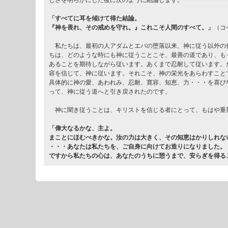
しさを明らかにした後に次のように結論します。
「すべてに耳を傾けて得た結論。
『神を畏れ、その戒めを守れ。』これこそ人間のすべて。」
（コ
私たちは、最初の人アダムとエバの堕落以来、神に従う以外の
ちは、どのような時にも神に従うことこそ、最善の道であり、も
あることを期待しながら従います。あくまで忍耐して従います。
容を信じて、神に従います。それこそ、神の栄光をあらわすこと
具体的に神の愛、あわれみ、忍耐、寛容、知恵、力・・・を喜び
って、神に従う道へと引き戻されたのです。
神に聞き従うことは、キリストを信じる者にとって、もはや重
「偉大なるかな、主よ。
まことにほむべきかな。汝の力は大きく、その知恵はかりしれな
・・・あなたは私たちを、ご自身に向けてお造りになりました。
ですから私たちの心は、あなたのうちに憩うまで、安らぎを得る