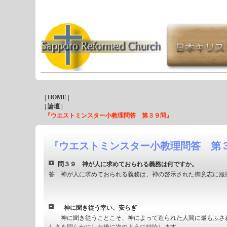
| HOME |
| 論壇 |
『ウエストミンスター小教理問答 第３９問』
『ウエストミンスター小教理問答 第
問３９ 神が人に求めておられる義務は何ですか。
答 神が人に求めておられる義務は、神の啓示された御意志に服
神に聞き従う幸い、安らぎ
神に聞き従うことこそ、神によって造られた人間に最もふさわ