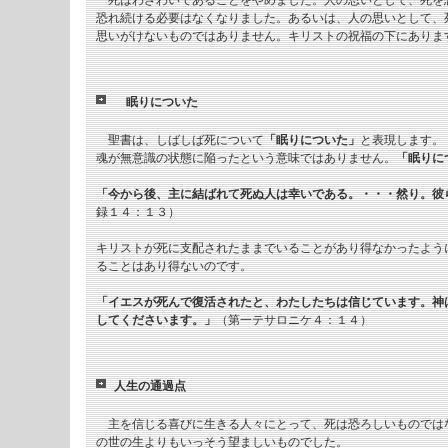
死はわざわいであることをやめました。人の思いとして、死を
恐れ続ける必要はなくなりました。あるいは、人の思いとして、
思いがけないものではありません。キリストの祝福の下にありま
眠りについた
聖書は、しばしば死について
「眠りについた」
と表現します。
魂が無意識の状態に陥ったという意味ではありません。
「眠りに
「今から後、主に結ばれて死ぬ人は幸いである。・・・然り。彼
録１４：１３）
キリストが死に支配されたままでいることがあり得なかったよう
ることはあり得ないのです。
「イエスが死んで復活されたと、わたしたちは信じています。神
してくださいます。」
（第一テサロニケ４：１４）
人生の通過点
主を信じる喜びに生きる人々にとって、死は恐ろしいものでは
の世の生よりもいっそう望ましいものでした。