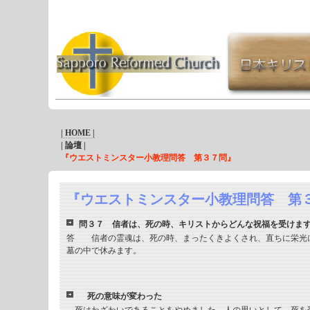
| HOME |
| 論壇 |
『ウエストミンスター小教理問答 第３７問』
『ウエストミンスター小教理問答 第
問３７ 信者は、死の時、キリストからどんな祝福を受けま
答 信者の霊魂は、死の時、まったくきよくされ、直ちに栄光
墓の中で休みます。
死の意味が変わった