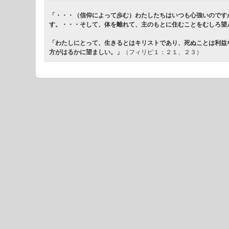
「・・・（信仰によって歩む）わたしたちはいつも心強いのです
す。・・・そして、体を離れて、主のもとに住むことをむしろ望
「わたしにとって、生きるとはキリストであり、死ぬことは利益
方がはるかに望ましい。」
（フィリピ１：２１、２３）