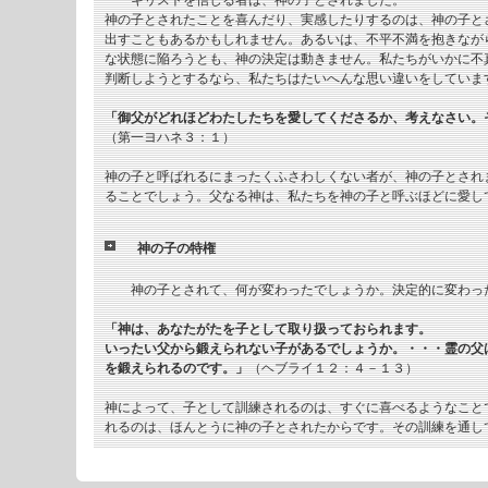
キリストを信じる者は、神の子とされました。
神の子とされたことを喜んだり、実感したりするのは、神の子と
出すこともあるかもしれません。あるいは、不平不満を抱きなが
な状態に陥ろうとも、神の決定は動きません。私たちがいかに不
判断しようとするなら、私たちはたいへんな思い違いをしていま
「御父がどれほどわたしたちを愛してくださるか、考えなさい。
（第一ヨハネ３：１）
神の子と呼ばれるにまったくふさわしくない者が、神の子とされ
ることでしょう。父なる神は、私たちを神の子と呼ぶほどに愛し
神の子の特権
神の子とされて、何が変わったでしょうか。決定的に変わった
「神は、あなたがたを子として取り扱っておられます。
いったい父から鍛えられない子があるでしょうか。・・・霊の父
を鍛えられるのです。」
（ヘブライ１２：４－１３）
神によって、子として訓練されるのは、すぐに喜べるようなこと
れるのは、ほんとうに神の子とされたからです。その訓練を通し