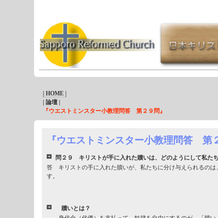
| HOME |
| 論壇 |
『ウエストミンスター小教理問答 第２９問』
『ウエストミンスター小教理問答 第
問２９ キリストが手に入れた贖いは、どのようにして私た
答 キリストの手に入れた贖いが、私たちに分け与えられるのは
す。
贖いとは？