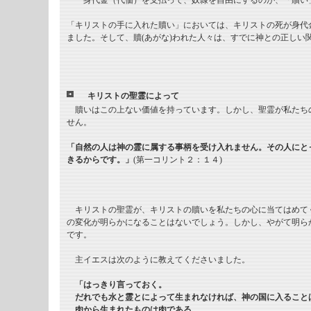
身代金（代価）を支払って、奴隷を自由にするのが、「贖い
「キリストの手に入れた贖い」においては、キリストの死が身代
ました。そして、贖(あがな)われた人々は、すでに神との正しい
キリストの聖霊によって
贖いはこの上ない価値を持っています。しかし、聖霊が私たち
せん。
「自然の人は神の霊に属する事柄を受け入れません。その人にと
きるからです。」
(第一コリント２：１４)
キリストの聖霊が、キリストの贖いを私たちの心に当てはめて
の変化が明らかになることはないでしょう。しかし、やがて明ら
です。
主イエスは次のように教えてくださいました。
「はっきり言っておく。
だれでも水と霊とによって生まれなければ、神の国に入ること
肉から生まれたものは肉である。