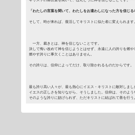
キリストの御言葉を聞いて、ほんとうに神を信じることです。
「わたしの言葉を聞いて、わたしをお遣わしになった方を信じる
そして、時が来れば、復活してキリストに似た者に変えられます
一方、裁きとは、神を信じないことです。
決して悔い改めて神を信じようとはせず、永遠に人の誇りを燃や
燃やす誇りに事欠くことはありません。
その誇りは、信仰によってだけ、取り除かれるものだからです。
最も誇り高い人々が、最も熱心にイエス・キリストに敵対しまし
イエスの正しさを知りながら、そうしました。信仰は、そのよう
そのような誇りに妨げられず、ただキリストに結ばれて善を行う