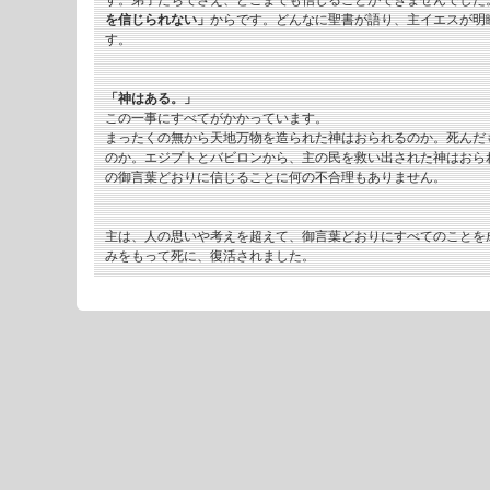
す。弟子たちでさえ、どこまでも信じることができませんでした
を信じられない」
からです。どんなに聖書が語り、主イエスが明
す。
「神はある。」
この一事にすべてがかかっています。
まったくの無から天地万物を造られた神はおられるのか。死んだ
のか。エジプトとバビロンから、主の民を救い出された神はおら
の御言葉どおりに信じることに何の不合理もありません。
主は、人の思いや考えを超えて、御言葉どおりにすべてのことを
みをもって死に、復活されました。