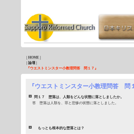
| HOME |
| 論壇 |
『ウエストミンスター小教理問答 問１７』
『ウエストミンスター小教理問答 問
問１７ 堕落は、人類をどんな状態に落としましたか。
答 堕落は人類を、罪と悲惨の状態に落としました。
もっとも根本的な堕落とは？