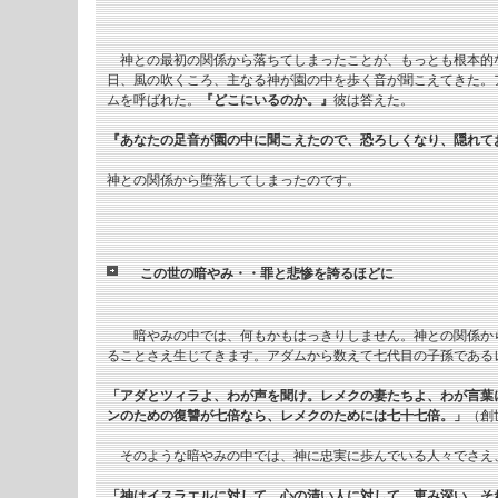
神との最初の関係から落ちてしまったことが、もっとも根本的
日、風の吹くころ、主なる神が園の中を歩く音が聞こえてきた。
ムを呼ばれた。
『どこにいるのか。』
彼は答えた。
『あなたの足音が園の中に聞こえたので、恐ろしくなり、隠れて
神との関係から堕落してしまったのです。
この世の暗やみ・・罪と悲惨を誇るほどに
暗やみの中では、何もかもはっきりしません。神との関係から
ることさえ生じてきます。アダムから数えて七代目の子孫である
「アダとツィラよ、わが声を聞け。レメクの妻たちよ、わが言葉
ンのための復讐が七倍なら、レメクのためには七十七倍。」
（創
そのような暗やみの中では、神に忠実に歩んでいる人々でさえ
「神はイスラエルに対して、心の清い人に対して、恵み深い。そ