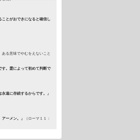
ることがおできになると確信し
、ある意味でやむをえないこと
です。霊によって初めて判断で
は永遠に存続するからです。」
。アーメン。」
（ローマ１１：