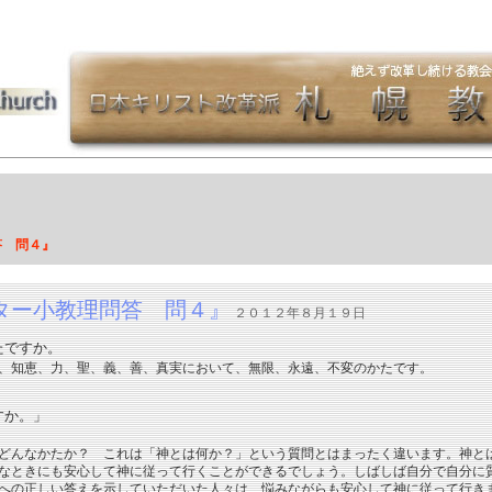
答 問４』
ター小教理問答 問４』
２０１２年８月１９日
たですか。
、知恵、力、聖、義、善、真実において、無限、永遠、不変のかたです。
すか。」
どんなかたか？ これは「神とは何か？」という質問とはまったく違います。神と
なときにも安心して神に従って行くことができるでしょう。しばしば自分で自分に
への正しい答えを示していただいた人々は、悩みながらも安心して神に従って行き