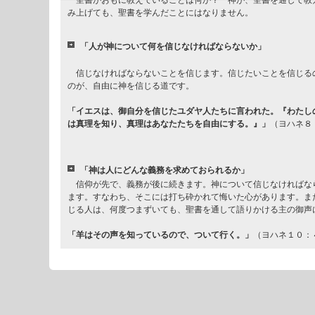
聖書がおもに教えていることは何か？ 神が、聖書を通して教
み上げても、聖書を学んだことにはなりません。
「人が神について何を信じなければならないか」
信じなければならないことを信じます。信じたいことを信じる
のが、自由に神を信じる道です。
「イエスは、御自分を信じたユダヤ人たちに言われた。『わたし
は真理を知り、真理はあなたたちを自由にする。』」
（ヨハネ８
「神は人にどんな義務を求めておられるか」
信仰が先で、義務が後に続きます。神について信じなければな
ます。すなわち、そこには打ち砕かれて悔いた心があります。ま
じる人は、何度つまずいても、聖書を通して語りかける主の御声
「羊はその声を知っているので、ついて行く。」
（ヨハネ１０：