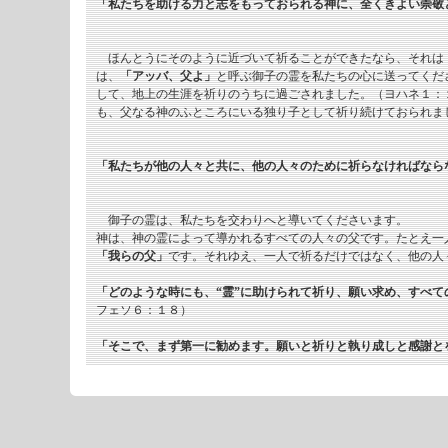
「私たちを助ける力と志をもっておられる神に、全くきよい崇敬
ほんとうにそのように近づいて祈ることができたなら、それは
は、
「アッバ、父よ」
と呼ぶ御子の霊を私たちの心に送ってくだ
して、地上の生涯を祈りのうちに過ごされました。（ヨハネ１：
も、父なる神のふところにいる独り子として祈り続けておられま
「私たちが他の人々と共に、他の人々のために祈らなければなら
御子の霊は、私たちを交わりへと導いてくださいます。
神は、神の霊によって導かれるすべての人々の父です。たとえ一
「我らの父」
です。それゆえ、一人で祈るだけではなく、他の人
「どのような時にも、“霊”に助けられて祈り、願い求め、すべ
フェソ６：１８）
「そこで、まず第一に勧めます。願いと祈りと執り成しと感謝と