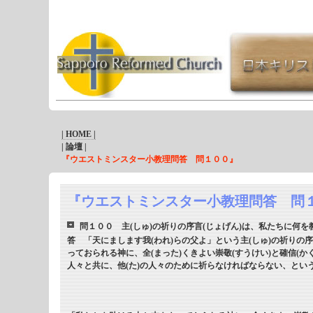
| HOME |
| 論壇 |
『ウエストミンスター小教理問答 問１００』
『ウエストミンスター小教理問答 問
問１００ 主(しゅ)の祈りの序言(じょげん)は、私たちに何
答 「天にまします我(われ)らの父よ」という主(しゅ)の祈りの
っておられる神に、全(まった)くきよい崇敬(すうけい)と確信(
人々と共に、他(た)の人々のために祈らなければならない、とい