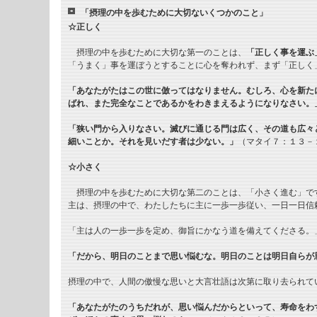
「摂理の中を歩むために大切ないくつかのこと」
☆正しく
摂理の中を歩むために大切な第一のことは、
「正しく事を運ぶ
「うまく」事を運ぼうとすることに心を奪われず、まず「正しく
「あなたがたはこの世に倣ってはなりません。むしろ、心を新た
ばれ、また完全なことであるかをわきまえるようになりなさい。
「狭い門から入りなさい。滅びに通じる門は広く、その道も広々
細いことか。それを見いだす者は少ない。」
（マタイ７：１３－
☆小さく
摂理の中を歩むために大切な第二のことは、「小さく進む」で
主は、摂理の中で、わたしたちに主に一歩一歩従い、一日一日信
「主は人の一歩一歩を定め、御旨にかなう道を備えてくださる。
「だから、明日のことまで思い悩むな。明日のことは明日自らが
摂理の中で、人間の傲慢な思いと大言壮語は次第に取り去られて
「あなたがたのうちだれが、思い悩んだからといって、寿命をわ