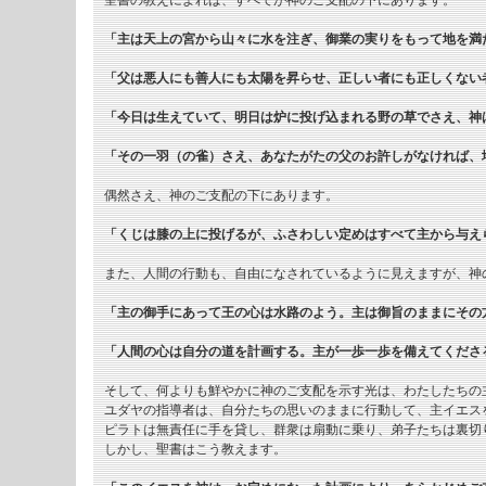
聖書の教えによれば、すべてが神のご支配の下にあります。
「主は天上の宮から山々に水を注ぎ、御業の実りをもって地を満
「父は悪人にも善人にも太陽を昇らせ、正しい者にも正しくない
「今日は生えていて、明日は炉に投げ込まれる野の草でさえ、神
「その一羽（の雀）さえ、あなたがたの父のお許しがなければ、
偶然さえ、神のご支配の下にあります。
「くじは膝の上に投げるが、ふさわしい定めはすべて主から与え
また、人間の行動も、自由になされているように見えますが、神
「主の御手にあって王の心は水路のよう。主は御旨のままにその
「人間の心は自分の道を計画する。主が一歩一歩を備えてくださ
そして、何よりも鮮やかに神のご支配を示す光は、わたしたちの
ユダヤの指導者は、自分たちの思いのままに行動して、主イエス
ピラトは無責任に手を貸し、群衆は扇動に乗り、弟子たちは裏切
しかし、聖書はこう教えます。