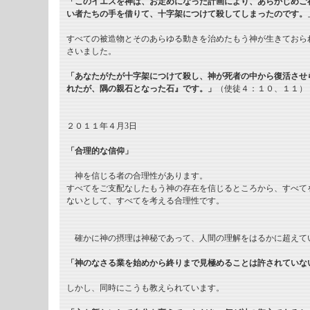
「このイエスを神は、お定めになった計画により、あらかじめご
い者たちの手を借りて、十字架につけて殺してしまったのです。
すべての被造物とそのあらゆる動きを治めたもう神が生きておら
さいました。
「あなたがたが十字架につけて殺し、神が死者の中から復活させ
れたが、隅の親石となった石』です。」
（使徒４：１０、１１）
２０１１年４月3日
「合理的な信仰」
神を信じる者の合理性があります。
すべてをご支配なしたもう神の存在を信じるところから、すべて
ないとして、すべてを考える合理性です。
確かに神の摂理は神秘であって、人間の理解をはるかに超えて
「神のなさる業を始めから終りまで見極めることは許されていな
しかし、同時にこうも教えられています。