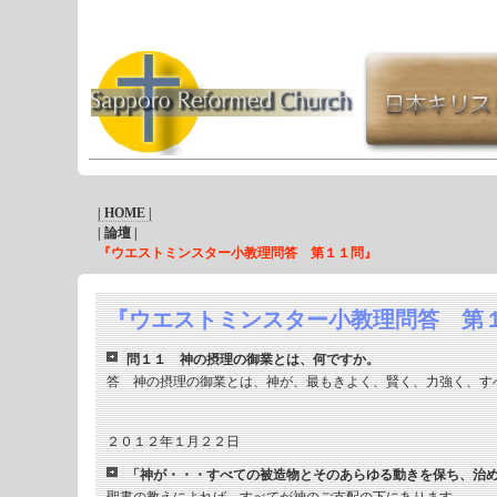
| HOME |
| 論壇 |
『ウエストミンスター小教理問答 第１１問』
『ウエストミンスター小教理問答 第
問１１ 神の摂理の御業とは、何ですか。
答 神の摂理の御業とは、神が、最もきよく、賢く、力強く、す
２０１２年１月２２日
「神が・・・すべての被造物とそのあらゆる動きを保ち、治