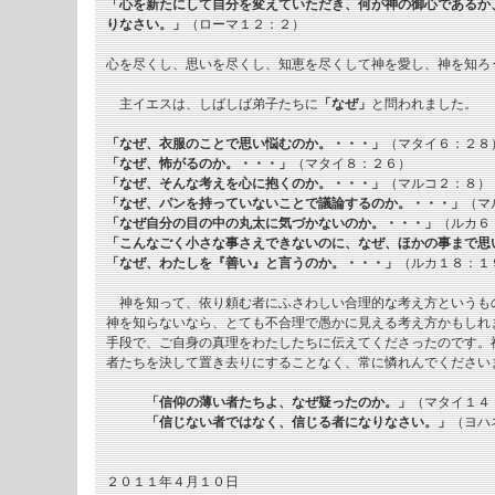
「心を新たにして自分を変えていただき、何が神の御心であるか
りなさい。」
（ローマ１２：２）
心を尽くし、思いを尽くし、知恵を尽くして神を愛し、神を知ろ
主イエスは、しばしば弟子たちに
「なぜ」
と問われました。
「なぜ、衣服のことで思い悩むのか。・・・」
（マタイ６：２８
「なぜ、怖がるのか。・・・」
（マタイ８：２６）
「なぜ、そんな考えを心に抱くのか。・・・」
（マルコ２：８）
「なぜ、パンを持っていないことで議論するのか。・・・」
（マ
「なぜ自分の目の中の丸太に気づかないのか。・・・」
（ルカ６
「こんなごく小さな事さえできないのに、なぜ、ほかの事まで思
「なぜ、わたしを『善い』と言うのか。・・・」
（ルカ１８：１
神を知って、依り頼む者にふさわしい合理的な考え方というも
神を知らないなら、とても不合理で愚かに見える考え方かもしれ
手段で、ご自身の真理をわたしたちに伝えてくださったのです。
者たちを決して置き去りにすることなく、常に憐れんでください
「信仰の薄い者たちよ、なぜ疑ったのか。」
（マタイ１４
「信じない者ではなく、信じる者になりなさい。」
（ヨハ
２０１１年４月１０日