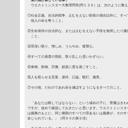
「第六戒が禁じている事」
ウエストミンスター大教理問答(問１３６）は、次のように教え
①社会正義、合法的戦争、止むをえない防衛の場合以外に、すべ
他人の命を奪うこと。
②生命保持の合法的な、または止むをえない手段を無視したり撤
こと。
③罪深い怒り、憎しみ、うらやみ、復讐心。
④すべての過度の情欲、取り乱した思いわずらい。
⑤食物、飲物、労働、娯楽に度を過ごすこと。
⑥人を怒らせる言葉、虐待、口論、殴打、傷害。
⑦その他、だれのであれ命を滅ぼすようになるすべてのこと。
「あなたは殺してはならない」という戒めの下に、聖書はきわ
ですが、改めて確認しておきたいと思います。ウエストミンスタ
は義務のもとに、同じ種類のすべての罪あるいは義務が、そのす
命じられている。」（問９０の第６項）