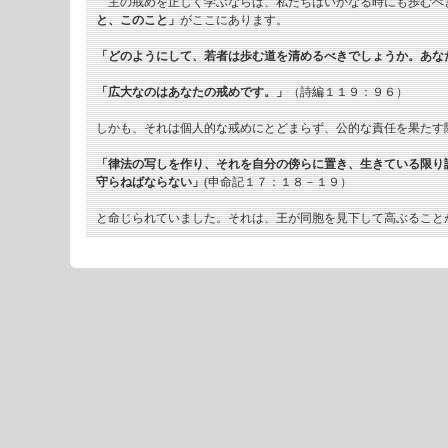
主の戒めを正しく学ぶならば、私たちはいかなる時にも歩むべ
と、このこと」
がここにあります。
「どのようにして、若者は歩む道を清めるべきでしょうか。あな
「広大なのはあなたの戒めです。」
（詩編１１９：９６）
しかも、それは個人的な戒めにとどまらず、公的な責任を果たす
「律法の写しを作り、それを自分の傍らに置き、生きている限り
守らねばならない」
(申命記１７：１８－１９）
と命じられていました。それは、王が同胞を見下して高ぶること