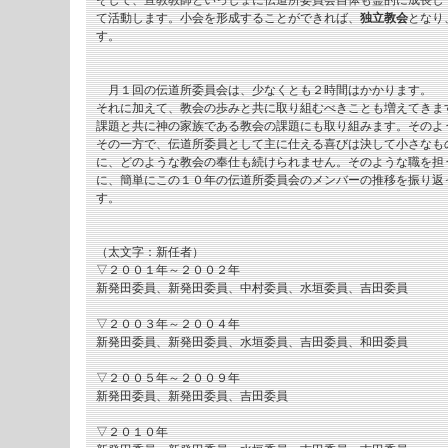
そして、宣教教師といっしょに伝道所委員会自体も霊的に成長し
て活動します。小会を形成することができれば、
独立教会
となり
す。
月１回の伝道所委員会は、少なくとも２時間はかかります。
それに加えて、教会の歩みと共に取り組むべきことも増えてきま
課題と共に神の家族である教会の課題にも取り組みます。そのよ
その一方で、伝道所委員として主に仕える喜びは決して小さなも
に、どのような教会の奉仕も続けられません。そのような職を担
に、簡単にこの１０年の伝道所委員会のメンバーの推移を振り返
す。
（太文字：新任者）
▽２００１年～２００２年
新発田委員、新発田委員、中村委員、水垣委員、吉田委員
▽２００３年～２００４年
新発田委員、新発田委員、水垣委員、吉田委員、和田委員
▽２００５年～２００９年
新発田委員、新発田委員、吉田委員
▽２０１０年