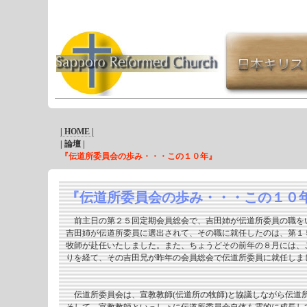
| HOME |
| 論壇 |
『伝道所委員会の歩み・・・この１０年』
『伝道所委員会の歩み・・・この１０
前主日の第２５回定期会員総会で、吉田姉が伝道所委員の職を
吉田姉が伝道所委員に選出されて、その職に就任したのは、第１
牧師が赴任いたしました。また、ちょうどその前年の８月には、
りを経て、その吉田兄が昨年の会員総会で伝道所委員に就任しま
伝道所委員会は、宣教教師(伝道所の牧師)と協議しながら伝道